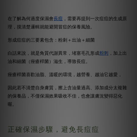
長痘
在了解為何過度保濕會
，需要再提到一次痘痘的生成原
理，摸清楚邏輯就能避開冒痘的保養風險。
形成痘痘的三要素包含：粉刺＋出油＋細菌
粉刺
白話來說，就是角質代謝異常，堵塞毛孔形成
，加上出
油和細菌（痤瘡桿菌）滋生，導致長痘。
痤瘡桿菌喜歡油脂、溫暖的環境，越營養、越油它越愛，
因此若不清楚自身膚質，擦上含油量過高、添加成分太複雜
的保養品，不僅保濕效果吸收不佳，也會讓膚況變得惡化
喔。
正確保濕步驟，避免長痘痘