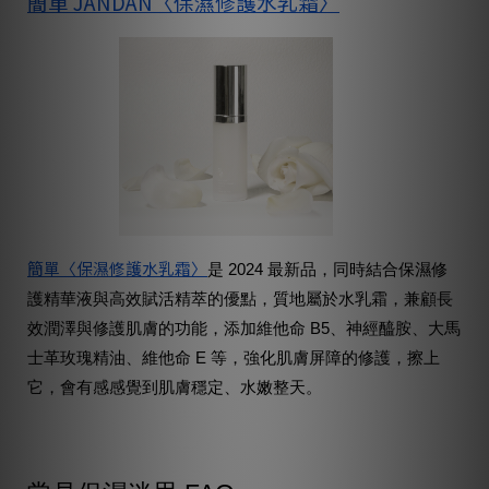
簡單 JANDAN〈保濕修護水乳霜〉
簡單〈保濕修護水乳霜〉
是 2024 最新品，同時結合保濕修
護精華液與高效賦活精萃的優點，質地屬於水乳霜，兼顧長
效潤澤與修護肌膚的功能，添加維他命 B5、神經醯胺、大馬
士革玫瑰精油、維他命 E 等，強化肌膚屏障的修護，擦上
它，會有感感覺到肌膚穩定、水嫩整天。