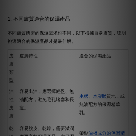
1. 不同膚質適合的保濕產品
不同膚質所需的保濕需求也不同，以下根據自身膚質，聰明
挑選適合的保濕產品才是最佳解。
皮
皮膚特性
適合的保濕產品
膚
類
型
油
容易出油，應選擇輕盈、無
水狀
水凝狀
、
質地，或
性
油配方，避免毛孔堵塞和長
無油配方的保濕精華
皮
痘。
乳。
膚
乾
容易脫皮、乾燥，需要滋潤
油相成分的保濕精
帶點