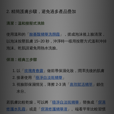
2. 精簡護膚步驟，避免過多產品疊加
清潔：溫和按壓式洗臉
胺基酸精華洗顏霜
使用溫和的「
」，搓成泡沫後上臉清潔，
以泡沫
按壓
肌膚 15~20 秒，沖淨時一樣用按壓方式溫和沖掉
泡沫。乾肌請避免用熱水洗臉。
保濕：經典三步驟
玫瑰青春露
以「
」做前導保濕化妝，潤澤洗後的肌膚
極淨白淡斑精華
接著使用「
」
高效賦活精萃
視臉部保濕情況，薄擦 2-3 滴「
」鎖住
水分。
極淨白淡斑精華
保濕
若肌膚比較乾燥，可以將「
」替換成「
修護水乳霜
保濕修護精華液
」或是「
」。端看平常比較習慣