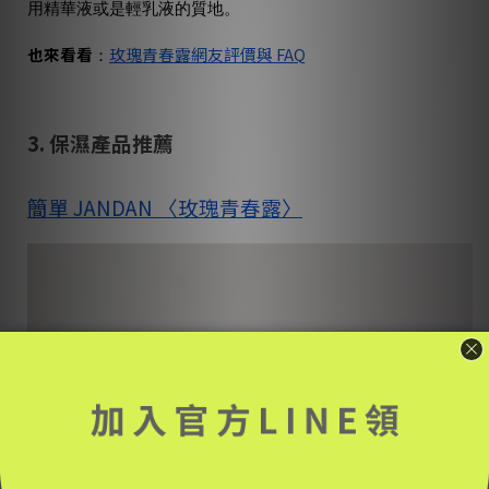
用精華液或是輕乳液的質地。
也來看看
玫瑰青春露網友評價與 FAQ
：
3. 保濕產品推薦
簡單 JANDAN 〈玫瑰青春露〉