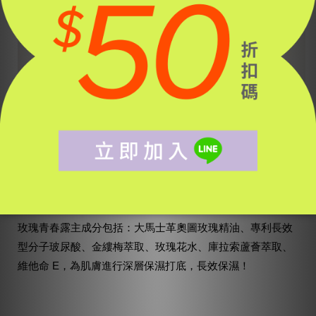
簡單〈玫瑰青春露〉
屬長效保濕型的化妝水，能
軟化角質，
同時提供前導、舒緩與基礎保濕功能
。
玫瑰青春露主成分包括：大馬士革奧圖玫瑰精油、專利長效
型分子玻尿酸、金縷梅萃取、玫瑰花水、庫拉索蘆薈萃取、
維他命 E，為肌膚進行深層保濕打底，長效保濕！