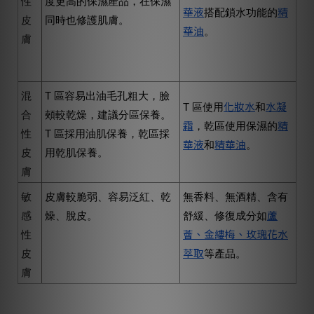
性
度更高的保濕產品，在保濕
華液
精
搭配鎖水功能的
皮
同時也修護肌膚。
華油
。
膚
混
T 區容易出油毛孔粗大，臉
化妝水
水凝
T 區使用
和
合
頰較乾燥，建議分區保養。
霜
精
，乾區使用保濕的
性
T 區採用油肌保養，乾區採
華液
精華油
和
。
皮
用乾肌保養。
膚
敏
皮膚較脆弱、容易泛紅、乾
無香料、無酒精、含有
蘆
感
燥、脫皮。
舒緩、修復成分如
薈、金縷梅、玫瑰花水
性
萃取
皮
等產品。
膚