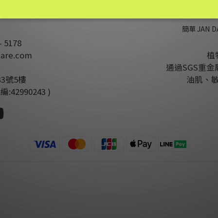
簡單 JAN 
- 5178
are.com
植
通過SGS重
3號5樓
油肌、
2990243 )