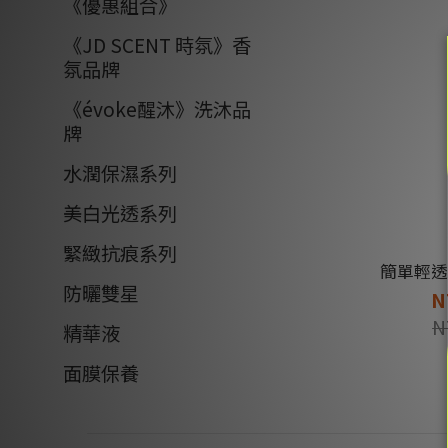
《優惠組合》
《JD SCENT 時氛》香
氛品牌
《évoke醒沐》洗沐品
牌
水潤保濕系列
美白光透系列
緊緻抗痕系列
簡單輕透
防曬雙星
N
N
精華液
面膜保養