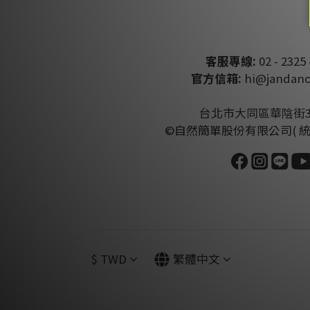
客服專線:
02 - 2325 
官方信箱:
hi@jandanc
台北市大同區華陰街3
©自然簡單股份有限公司( 統編:4
$
TWD
繁體中文