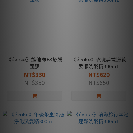
《évoke》維他命B3舒緩
《évoke》玫瑰夢境滋養
面膜
柔順洗髮精300mL
NT$330
NT$620
NT$350
NT$650