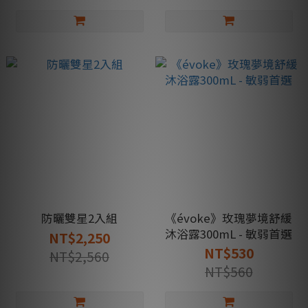
防曬雙星2入組
《évoke》玫瑰夢境舒緩
沐浴露300mL - 敏弱首選
NT$2,250
NT$530
NT$2,560
NT$560