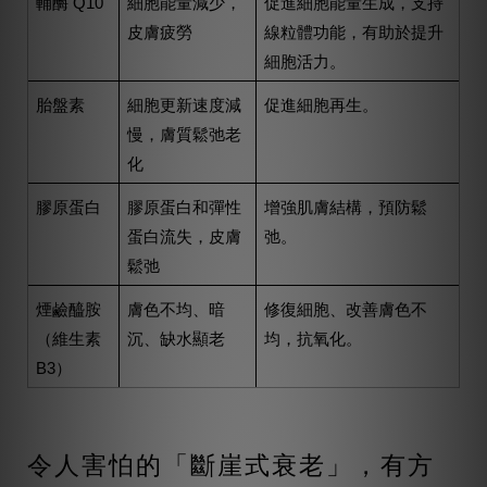
輔酶 Q10
細胞能量減少，
促進細胞能量生成，支持
皮膚疲勞
線粒體功能，有助於提升
細胞活力。
胎盤素
細胞更新速度減
促進細胞再生。
慢，膚質鬆弛老
化
膠原蛋白
膠原蛋白和彈性
增強肌膚結構，預防鬆
蛋白流失，皮膚
弛。
鬆弛
煙鹼醯胺
膚色不均、暗
修復細胞、改善膚色不
（維生素
沉、缺水顯老
均，抗氧化。
B3）
令人害怕的「斷崖式衰老」，有方