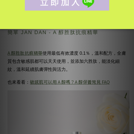
簡單 JAN DAN - A 醇胜肽抗痕精華
A 醇胜肽抗痕精華
使用最低有效濃度 0.1％，溫和配方，全膚
質包含敏感肌都可以天天使用，並添加六胜肽，能淡化細
紋，溫和延續肌膚彈性與活力。
敏感肌可以用 A 醇嗎？A 醇保養常見 FAQ
也來看看
：