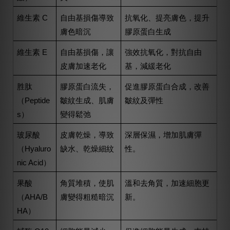
維生素 C
自由基損傷導致
抗氧化、提亮膚色，提升
膚色暗沉
膠原蛋白生成
維生素 E
自由基損傷，讓
強效抗氧化，對抗自由
皮膚加速老化
基，減緩老化
胜肽
膠原蛋白流失，
促進膠原蛋白合成，改善
（Peptide
皺紋生成、肌膚
皺紋及彈性
s）
變得鬆弛
玻尿酸
皮膚乾燥，導致
深層保濕，增加肌膚彈
（Hyaluro
缺水、乾燥細紋
性。
nic Acid）
果酸
角質堆積，使肌
溫和去角質，加速細胞更
（AHA/B
膚變得粗糙暗沉
新。
HA）