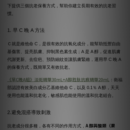
下提供三個抗老保養方式，幫助你建立長期有效的抗老習
慣。
1. 早 C 晚 A 方法
Ｃ就是維他命 C，是很有效的抗氧化成分，能幫助抵禦自由
基傷害、提亮肌膚、抑制黑色素生成；A 是 A 醇，促進肌膚
代謝更新、去痘疤、預防細紋並讓肌膚緊緻，運用早 C 晚 A
的保養方式，既簡單又有效抗老。
《早C晚A組》淡斑精華30mL+A醇胜肽抗痕精華20mL
：衛福
部認證有效美白成分乙基維他命 C，以及 0.1％ A 醇，天天
使用也能溫和抗老化，敏感肌也能使用的溫和抗老組合。
2.避免混搭導致刺激
A 醇與酸類（果
抗老成分很多種，各有不同的作用方式，