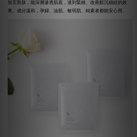
加五胜肽，能深層滲透肌底，達到緊緻、改善黯沉細紋的效
果。成分溫和，孕婦、油肌、敏弱肌、純素者都能安心用。