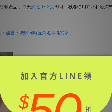
防曬產品，每天
洗臉 1~2 次
即可；
秋冬
使用補水和滋潤
油、蘆薈，洗臉同時溫柔地保濕補水