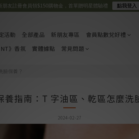
新朋友註冊會員領$150購物金，首單贈明星體驗禮
點我登入
定活動
全部產品
新朋友專區
會員點數兌好禮
CENT》香氛
實體據點
常見問題
洗臉保養？
保養指南：T 字油區、乾區怎麼洗
2024-02-27