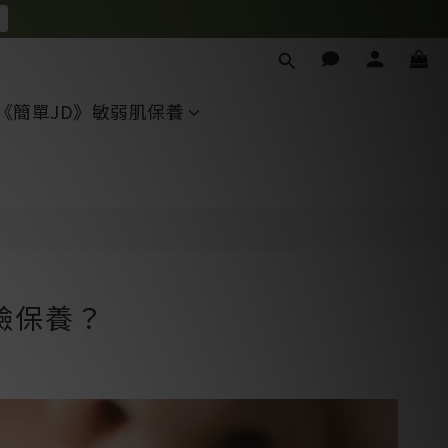
《簡單JD》敏弱肌保養
臉保養？