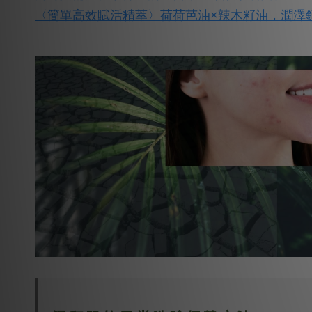
〈簡單高效賦活精萃〉荷荷芭油×辣木籽油，潤澤