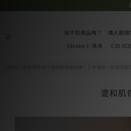
找不到商品嗎？
情人節限
《évoke 》洗沐
《JD S
Home
/
部落格列表
/
混和肌保養指南：T 字油區、乾區怎麼
混和肌