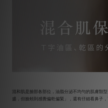
混和肌是臉部各部位，油脂分泌不均勻的肌膚類型
盛，但臉頰則感覺偏乾偏緊」，還有仔細看鼻子，