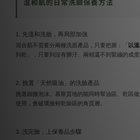
混和肌的日常洗臉保養方法
1. 先溫和洗臉，再局部加強
混合肌不需要分兩種洗面產品，只要把握：「
以溫
到乾」，只要到沒有髒汙、兩頰還不到緊繃的成度
2. 挑選「天然吸油」的洗臉產品
挑選細微泡沫、慕斯質地的能同時幫油區、乾區做
使用，會破壞臉頰乾燥區的角質層。
3. 洗完臉，上保養品步驟