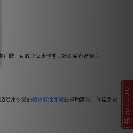
膚裡層一直處於缺水狀態，輪廓線容易冒痘。
Special Offer
議選用少量的
植物籽油類產品
幫助調理，修復角質