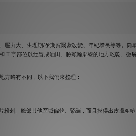
、壓力大、生理期/孕期賀爾蒙改變、年紀增長等等。簡
和 T 字部位以經冒成油田、臉頰輪廓線的地方乾乾、微
地方略有不同，以下我們來整理：
整片粉刺。臉部其他區域偏乾、緊繃，而且摸得出皮膚粗