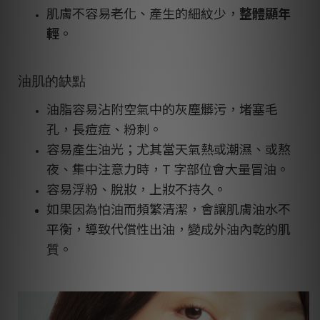
肌膚不容易老化、產生的細紋少，
整體顯年
輕
。
油肌的缺點
油脂容易沾附空氣中的灰塵髒污，堵塞毛
孔，長痘痘、粉刺。
容易產生油光；尤其當天氣熱或潮濕、或熬
夜、集中注意力時，T 字部位會大量冒油。
容易浮粉、脫妝，上妝不持久。
如果因為怕油而頻繁清潔，會讓肌膚油水不
平衡，導致代償性出油，變成外油內乾的肌
質。