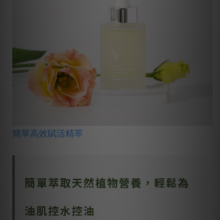
簡單高效賦活精萃
簡單萃取天然植物營養，輕鬆為
油肌控水控油