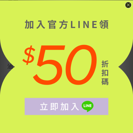
皮膚。
油肌去角質建議頻率
一週一次
。去角質前先用清水
洗臉，以指腹沾去角質產品，在臉上輕柔畫圈按
摩，避開眼周、加強在出油部位按摩，再以溫冷水
沖洗乾淨。
洗淨後要記得加強補水鎖水，達到油水
平衡，讓肌膚不過度分泌油分
。
油肌適合的妝前保養、化妝方式、卸妝保養
做完上述的基礎保濕工作，上妝前可以使用有
鎮靜
舒緩功能的化妝水
薄擦一層，幫助肌膚穩定吃妝。
「
」
底妝建議找尋
油脂成分低
的乳霜、乳液類粉底
液，避免用粉餅和厚重的遮瑕。
對於卸妝，其實油肌人也可以用卸妝油，但是要選
擇「植物油」配方；化妝品本身含有油脂，利用卸
妝油帶走殘妝的效果會比非油類更完整。取 1、2