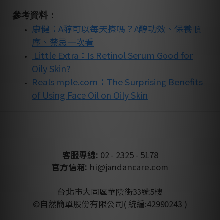
參考資料：
康健：
A醇可以每天擦嗎？A醇功效、保養順
序、禁忌一次看
Little Extra：Is Retinol Serum Good for
Oily Skin?
Realsimple.com：The Surprising Benefits
of Using Face Oil on Oily Skin
客服專線:
02 - 2325 - 5178
官方信箱:
hi@jandancare.com
台北市大同區華陰街33號5樓
©自然簡單股份有限公司( 統編:42990243 )