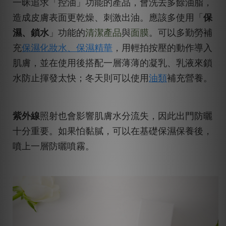
一昧追求「控油」功能的產品，會洗去多餘油脂，
造成皮膚表面更乾燥、刺激出油。應該多使用「
保
濕、鎖水
」功能的
清潔產品
與
面膜
。可以多勤勞補
充
保濕化妝水、
保濕精華
，用輕拍按壓的動作導入
肌膚，並在使用後搭配一層薄薄的凝乳、乳液來鎖
水防止揮發太快；冬天則可以使用
油類
補充營養
。
紫外線
照射也會影響肌膚水分流失，因此出門防曬
十分重要。如果怕黏膩，可以在基礎保濕保養後，
噴上一層防曬噴霧。