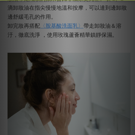
滴卸妝油在指尖慢慢地溫和按摩，可以達到邊卸妝
邊舒緩毛孔的作用。
卸完妝再搭配
〈胺基酸洗面乳〉
帶走卸妝油＆溶
汙，徹底洗淨 ，使用玫瑰蘆薈精華鎮靜保濕。