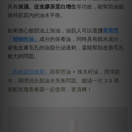
具有
保濕、促進膠原蛋白增生
等功效，能幫助油肌
保持肌質內的油水平衡。
擇
如果擔心臉部油上加油，油肌人可以選
荷荷芭
「植物性油」
成分的保養油，同時具有鎖水成分，
避免皮膚毛孔的油脂分泌過剩，還能幫助改善毛孔
粗大的問題。
〈高效賦活精萃〉
荷荷芭油 × 辣木籽油，潤澤鎖
水，調理混合肌油水失衡問題。建議一次 2-3 滴，
搭配玫瑰青春露一起使用，更清爽！