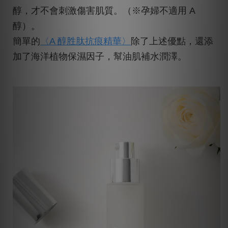
醇，才不會刺激傷害肌質。（※孕婦不適用 A
醇）。
簡單的
〈A 醇胜肽抗痕精華〉
除了上述優點，還添
加了海洋植物保濕因子，幫油肌補水潤澤。