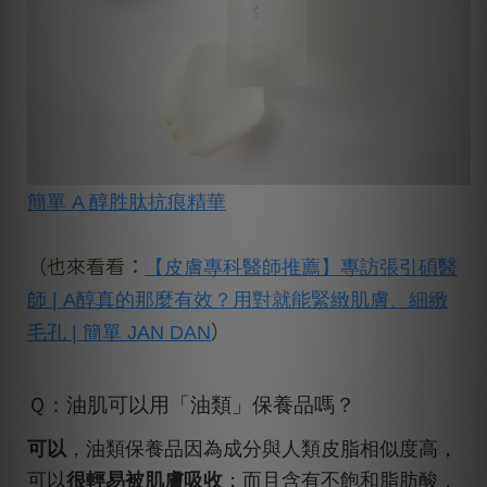
簡單 A 醇胜肽抗痕精華
（也來看看：
【皮膚專科醫師推薦】專訪張引碩醫
師 | A醇真的那麼有效？用對就能緊緻肌膚、細緻
）
毛孔 | 簡單 JAN DAN
Ｑ：油肌可以用「油類」保養品嗎？
可以
，油類保養品因為成分與人類皮脂相似度高，
可以
很輕易被肌膚吸收
；而且含有不飽和脂肪酸，