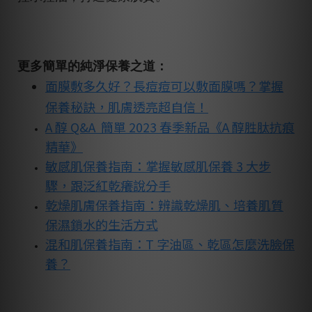
更多簡單的純淨保養之道：
面膜敷多久好？長痘痘可以敷面膜嗎？掌握
保養秘訣，肌膚透亮超自信！
A 醇 Q&A 簡單 2023 春季新品《A 醇胜肽抗痕
精華》
敏感肌保養指南：掌握敏感肌保養 3 大步
驟，跟泛紅乾癢說分手
乾燥肌膚保養指南：辨識乾燥肌、培養肌質
保濕鎖水的生活方式
混和肌保養指南：T 字油區、乾區怎麼洗臉保
養？