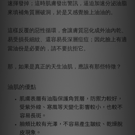
速揮發掉；這時肌膚發出警訊，逼迫加速分泌油脂
來填補角質層破洞，於是又感覺臉上油油的。
這樣反覆的惡性循環，會讓膚質惡化成外油內乾、
易受損長細紋、還容易長深層痘痘；因此臉上有適
當油份是必要的，請不要抗拒它。
那，如果是真正的天生油肌，應該有那些特徵？
油肌的優點
肌膚表層有油脂保護角質層，防禦力較好，
受紫外線、寒風等天變化影響較小，也較不
容易長斑。
臉頰比較有光澤，不容易產生皺紋、乾燥脫
皮現象。