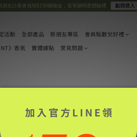
新朋友註冊會員領$150購物金，首單贈明星體驗禮
點我登入
定活動
全部產品
新朋友專區
會員點數兌好禮
CENT》香氛
實體據點
常見問題
簡單 JAN 