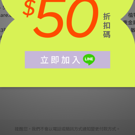
- 5178
are.com
植
通過SGS重
3號5樓
油肌、
2990243 )
提醒您，我們不會以電話或簡訊方式通知變更付款方式。