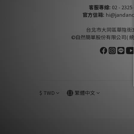
客服專線:
02 - 2325 
官方信箱:
hi@jandanc
台北市大同區華陰街3
©自然簡單股份有限公司( 統編:4
$
TWD
繁體中文