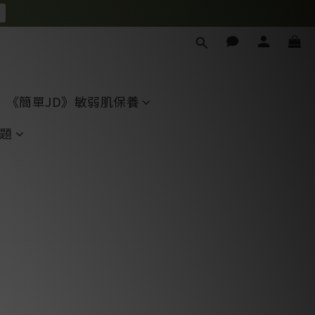
《簡單JD》敏弱肌保養
題