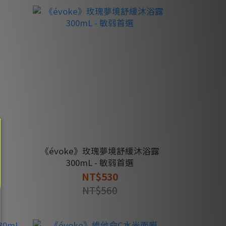
《évoke》玫瑰夢境舒緩沐浴露
300mL - 敏弱首選
NT$530
NT$560