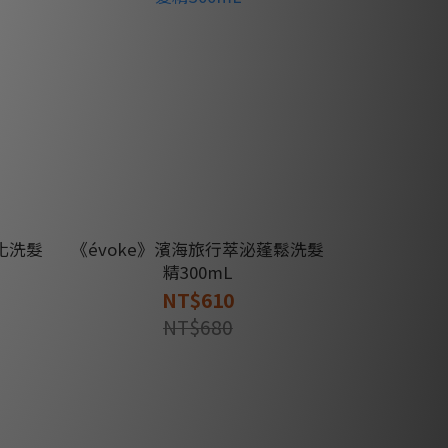
化洗髮
《évoke》濱海旅行萃泌蓬鬆洗髮
精300mL
NT$610
NT$680