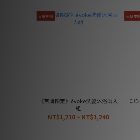
首購免運
東壁堂
《首購限定》évoke洗髪沐浴兩入
《J
組
NT$1,210 ~ NT$1,240