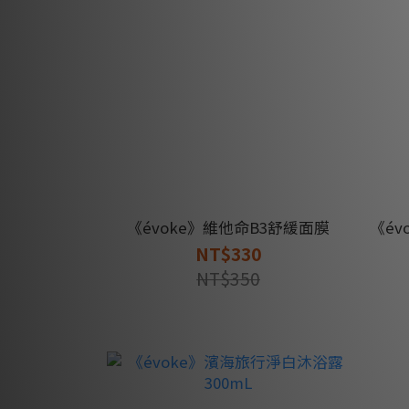
《évoke》維他命B3舒緩面膜
《é
NT$330
NT$350