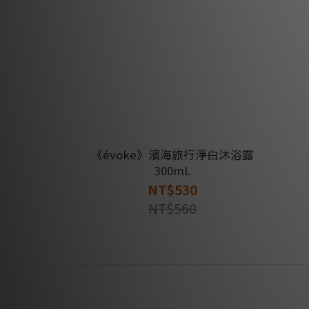
《évoke》濱海旅行淨白沐浴露
300mL
NT$530
NT$560