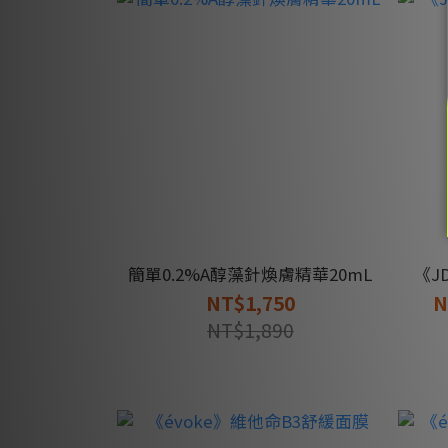
簡單0.2%A醇藻針煥膚精華20mL
《J
NT$1,750
N
NT$1,890