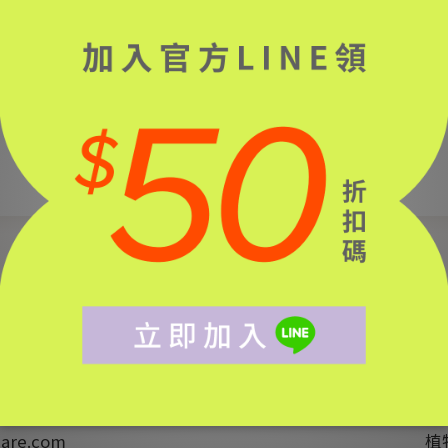
〈 左右滑動查看等級優惠 〉
簡單 JAN 
- 5178
are.com
植