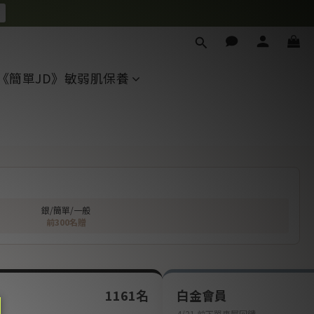
《簡單JD》敏弱肌保養
銀/簡單/一般
前300名贈
1161名
白金會員
4/21 前下單專屬回饋