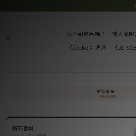
找不到商品嗎？
情人節限
《évoke 》洗沐
《JD S
鑽/白金/金卡
不限金額贈
鑽石會員
4/21 前下單專屬回饋