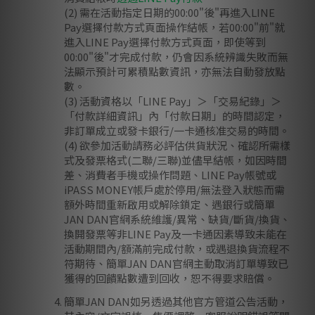
(2) 需在活動指定日期的00:00"後"再進入LINE
Pay選擇付款方式頁面操作結帳，若00:00"前"就
進入LINE Pay選擇付款方式頁面，即使等到
00:00"後"才完成付款，仍會因系統辨識失敗而無
法顯示預計可累積點數資訊，亦無法自動發放點
數。
(3) 活動資格以「LINE Pay」＞「交易紀錄」＞
「付款詳細資訊」內「付款日期」的時間認定，
非訂單成立或發卡銀行/一卡通核准交易的時間。
(4) 欲參加活動請務必評估供貨狀況、確認所需樣
式及發票格式(二聯/三聯)並儘早結帳，如因時間
差、消費者手機或操作問題、LINE Pay帳號或
iPASS MONEY帳戶處於停用/無法登入狀態而需
額外時間重新啟用或解除鎖定、遇銀行或簡單
JAN DAN官網系統維護/異常、缺貨/斷貨/換貨、
換開發票等非LINE Pay及一卡通因素導致未能在
活動期間內/額滿前完成付款，或遇退換貨流程不
符期待、簡單JAN DAN官網主動取消訂單導致已
獲得的回饋點數遭到回收，恕不得要求賠償。
簡單JAN DAN如另透過其他官方管道公告活動，