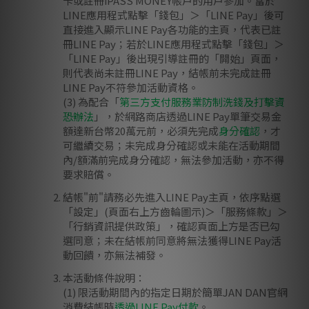
卡或註冊iPASS MONEY帳戶的用戶參加。當於
LINE應用程式點擊「錢包」＞「LINE Pay」後可
直接進入顯示LINE Pay各功能的主頁，代表已註
冊LINE Pay；若於LINE應用程式點擊「錢包」＞
「LINE Pay」後出現引導註冊的「開始」頁面，
則代表尚未註冊LINE Pay，結帳前未完成註冊
LINE Pay不符參加活動資格。
(3) 為配合「
第三方支付服務業防制洗錢及打擊資
恐辦法
」，於網路商店透過LINE Pay單筆交易金
額達新台幣20萬元前，必須先完成
身分確認
，才
可繼續交易；未完成身分確認或未能在活動期間
內/額滿前完成身分確認，無法參加活動，亦不得
要求賠償。
結帳"前"請務必先進入LINE Pay主頁，依序點選
「設定」(頁面右上方齒輪圖示)＞「服務條款」＞
「行銷資訊提供政策」，確認頁面上方是否已勾
選同意；未在結帳前同意將無法獲得LINE Pay活
動回饋，亦無法補發。
本活動條件說明：
(1) 限活動期間內的指定日期於簡單JAN DAN官網
消費結帳時
透過LINE Pay付款
。