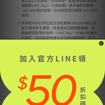
其內容/文字誤植、售價調整、客服說明錯誤等問
題概與LINE Pay/一卡通無關，遇爭議時依簡單
JAN DAN規定辦理，若有疑問請洽簡單JAN DAN
詢問。
使用者可自行評估是否搭配簡單JAN DAN其他活
動以獲得更多優惠，惟當遇該活動網路壅塞、臨
時變更規則等糾紛時，LINE Pay/一卡通不承擔共
同責任，若因此導致喪失本活動回饋資格，恕不
得要求賠償。
LINE Pay注意事項：
(1) 操作方式請見
LINE Pay新手教學
。
(2) 無提供分期付款功能。
(3) 取消透過LINE Pay付款的交易，信用卡額度無
法立即釋出，簽帳金融卡帳戶餘額也無法立即歸
還，消費前請務必考量自身需求；若因取消交易
無法立即釋出額度/歸還帳戶餘額，導致該筆額度/
帳戶餘額無法移至其他用途，或導致未能在活動
期間內/額滿前重新付款、參加其他活動，恕無法
個案賠償。
iPASS MONEY帳戶注意事項：