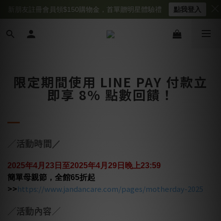
新朋友註冊會員領$150購物金，首單贈明星體驗禮
點我登入
限定期間使用 LINE PAY 付款立
即享 8% 點數回饋！
／活動時間
／
2025年4月23日至
2025年4月29日
晚上23:59
簡單母親節，全館65折起
>>
https://www.jandancare.com/pages/motherday-2025
／
活動內容
／