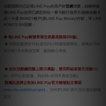
活動期間內已註冊LINE Pay的用戶於
官網
消費，結帳時透
過LINE Pay使用已綁定的任一發卡銀行信用卡/簽帳金融卡
或一卡通 MONEY帳戶(原LINE Pay Money)付款，享 LINE
POINTS 8%回饋：
◆
每LINE Pay帳號單筆交易最高限得200點
。
◆
回饋點數將於付款成功24小時後陸續發放，最晚於付款
成功後7天內發放完畢，敬請耐心等候。
◆
此次活動總回饋上限10萬點，發完即結束當月活動
(例
如：4/25公告額滿，則4/26~4/29不再有活動)
額滿訊息將公告於LINE Pay官方帳號貼文專區
)
(
https://lin.ee/650Kqi2/qlah
， SHOPLINE 將不另行通知額滿
資訊