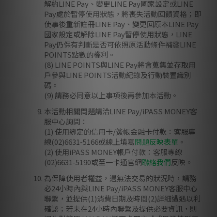
解約LINE Pay、變更LINE Pay國家設定或LINE
Pay處於暫停使用狀態，將喪失活動回饋資格；即
使事後重新註冊LINE Pay、變更回原本LINE Pay
國家設定或解除LINE Pay暫停使用狀態，LINE
Pay仍保有判斷是否可依照原活動條件補發LINE
POINTS點數的權利。
(8) LINE POINTS與LINE Pay將會蒐集並存取用
戶參與LINE POINTS活動紀錄及行動裝置識別
碼。
(9) 請務必同意以上事項後再參加本活動。
本活動相關問題請洽LINE Pay/iPASS MONEY客
服中心詢問：
(1) 使用綁定的信用卡/簽帳金融卡付款：客服專
線(02)6631-5166或線上填寫
問題反映表單
。
(2) 使用iPASS MONEY帳戶付款：客服專線
(02)6631-5190或至一卡通官網
聯絡我們
反映。
為保障使用者權益，遇無法交易的狀況時，請務
必24小時內與LINE Pay/iPASS MONEY客服中心
聯繫，並提供(1)消費日期及時間(2)詳細遭遇以利
確認；若未在24小時內聯繫及提供必要資訊，則