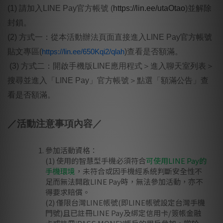
(1) 請加入LINE Pay官方帳號 (
https://lin.ee/utaOtao
)並解除
封鎖。
(2) 方式一：從本活動辦法頁面直接進入LINE Pay官方帳號
貼文專區(
https://lin.ee/650Kqi2/qlah
)查看是否額滿。
(3) 方式二：開啟手機版LINE應用程式＞進入聊天室列表＞
搜尋並進入「LINE Pay」官方帳號＞點選「額滿公告」查
看是否額滿。
／活動注意事項內容／
參加活動資格：
(1) 使用的智慧型手機必須符合
可使用LINE Pay的
手機環境
，未符合或因手機經系統判斷安全性不
足而無法開啟LINE Pay時，無法參加活動，亦不
得要求賠償。
(2) 僅限台灣LINE帳號(即LINE帳號設定台灣手機
門號)且已註冊LINE Pay及綁定信用卡/簽帳金融