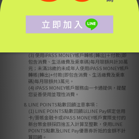
(1) 註冊iPASS MONEY帳戶必須在Android 8.0以
上及iOS 15.0以上的智慧型手機操作，並請將
LINE應用程式及手機內建瀏覽器更新至最新版
本。如有帳戶註冊、交易、查詢紀錄問題，請洽
iPASS MONEY客服中心詢問：客服專線
(02)6631-5190或至一卡通官網
聯絡我們
反映。
(2) 使用iPASS MONEY帳戶付款時無法搭配LINE
POINTS點數或LINE Pay優惠券折抵消費金額。
(3) 使用iPASS MONEY帳戶轉帳(轉出)＋付款(即
包含消費、生活繳費及乘車碼)每月限額共計30萬
元；未滿18歲的未成年人使用iPASS MONEY帳戶
轉帳(轉出)+付款(即包含消費、生活繳費及乘車
碼)每月限額共3萬元。
(4) iPASS MONEY帳戶服務由一卡通提供，提醒
您妥善使用並理性消費。
LINE POINTS點數回饋注意事項：
(1) LINE POINTS點數回饋以LINE Pay綁定信用
卡/簽帳金融卡或iPASS MONEY帳戶實際支付的
新台幣金額採四捨五入計算至整數，使用LINE
POINTS點數及LINE Pay優惠券折抵的金額不計
算回饋。