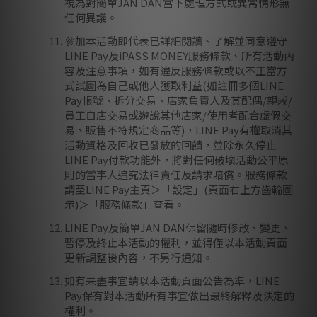
視為對簡單JAN DAN當下處理方式或異常情形無
任何異議。
參加本活動即代表已詳細閱讀、了解並同意遵守
LINE Pay及iPASS MONEY服務條款、所有活動內
容及注意事項，如有違反服務條款或以不正當方
式試圖為自己或他人獲取利益(如註冊多個LINE
Pay帳號、拆分交易、店家負責人及其配偶/親戚/
員工自店交易或遊說其他店家/使用者配合虛假交
易、販售不符規定商品等)，LINE Pay有權取消其
活動資格及回收已發放的回饋，並除永久停止
LINE Pay付款功能外，將對任何破壞活動公平原
則的當事人追究法律責任及請求賠償。服務條款
請至LINE Pay主頁＞「設定」(頁面右上方齒輪圖
示)＞「服務條款」查看。
LINE Pay及簡單JAN DAN保留隨時修改、變更、
暫停及終止本活動的權利，並得僅以本活動頁面
更新調整後內容，不另行通知。
如有未盡事宜請以本活動頁面公告為準，LINE
Pay保有對本活動所有事宜做出最終解釋及決定的
權利。