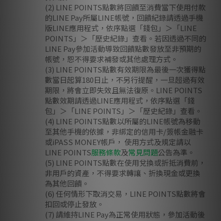
(2) LINE POINTS點數將回饋至消費當下使用付款
的LINE Pay所屬LINE帳號，回饋紀錄請透過手機
版LINE應用程式，依序點選「錢包」＞「LINE
POINTS」＞「歷史紀錄」查看。若因透過不同的
LINE Pay參加活動導致回饋點數發放至非預期的
帳號，恕不得要求補發或其他處理方式。
(3) LINE POINTS點數有效期限為最後一次獲得點
數當日起算180日止，不另行提醒，一旦超過有效
期限，將會立即失效且無法復原。LINE POINTS
點數效期請透過LINE應用程式，依序點選「錢
包」＞「LINE POINTS」＞「歷史紀錄」查看。
(4) LINE POINTS點數以所屬的LINE帳號為移動
至其他手機的依據，非綁定的信用卡/簽帳金融卡
或iPASS MONEY帳戶， 使用方式及規定請以
LINE POINTS
服務條款
及
常見問題
公告為準。
(5) LINE POINTS點數在使用兌換或折抵消費前，
非用戶的資產，不得要求轉讓、折換現金或更換
為其他回饋。
(6) 任何情形下取消交易，LINE POINTS點數將會
扣回或停止發放。
(7) 請維持LINE Pay為正常使用狀態，參加活動後