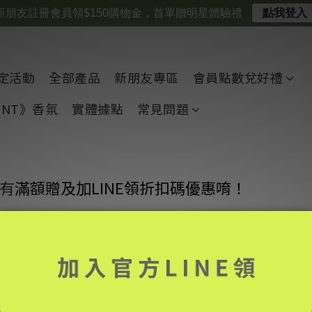
新朋友註冊會員領$150購物金，首單贈明星體驗禮
點我登入
定活動
全部產品
新朋友專區
會員點數兌好禮
CENT》香氛
實體據點
常見問題
有
滿額贈及加LINE領折扣碼優惠唷！
《偷聽史多利專屬》