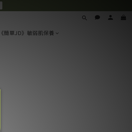
《簡單JD》敏弱肌保養