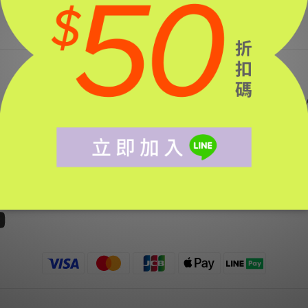
簡單 JAN 
- 5178
are.com
植
通過SGS重
3號5樓
油肌、
2990243 )