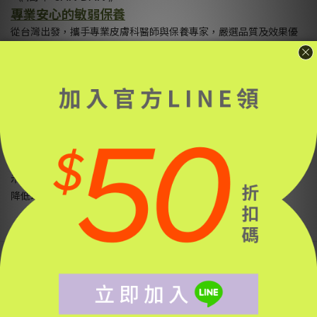
專業安心的敏弱保養
從台灣出發，攜手專業皮膚科醫師與保養專家，嚴選品質及效果優
異原料；堅持以純素配方打造敏弱、油性、孕婦全膚質試用及有效
比例與植萃配方，溫和透明，認真看待每處環節，提倡有意識保
養，為肌膚與生活帶來質樸美好，簡單喜樂。
真材實料，你的肌膚會知道
遵循Clean Beauty純淨保養用料原則，挑選歐盟認證原料，符合
MSDS材料安全性數據資料規範，無酒精及動物性成分，減少對人
體、環境危害，選料準則純粹透明，官網上即可檢閱完整成分標
示；包裝多採用無染霧透玻璃、白色紙盒，逐步減緩製程碳足跡已
降低環境傷害。
客服專線:
02 - 2325 - 5178