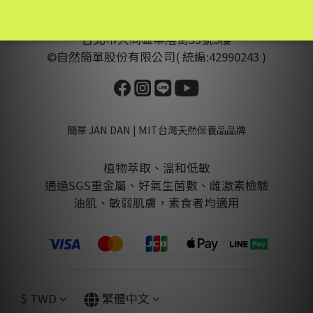
官方信箱:
hi@jandancare.com
台北市大同區華陰街33號5樓
©自然簡單股份有限公司( 統編:42990243 )
簡單 JAN DAN | MIT台灣天然保養品品牌
植物萃取、溫和低敏
通過SGS重金屬、好氣生菌數、雌激素檢驗
油肌、敏弱肌膚，素食者均適用
$
TWD
繁體中文