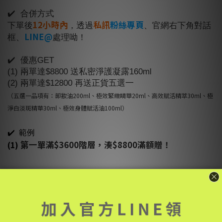
⠀⠀
✔️ 合併方式
12小時內
私訊
粉絲專頁
下單後
，透過
、官網右下角對話
LINE@
框、
處理呦！
⠀⠀
✔️ 優惠GET
(1) 兩單達$8800 送私密淨護凝露160ml
(2) 兩單達$12800 再送正貨五選一
（五選一品項有：卸妝油200ml、極效緊緻睛華20ml、高效賦活精萃30ml、極
淨白淡斑精華30ml、極效身體賦活油100ml）
✔️ 範例
(1)
第一單滿$3600階層，湊$8800滿額贈！
(2) 第一單滿$3600階層，湊$12800滿額贈！
(3) 第一單滿$5800階層，湊$8800滿額贈！