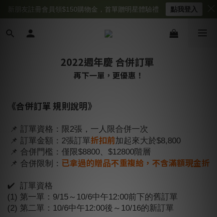
新朋友註冊會員領$150購物金，首單贈明星體驗禮
點我登入
2022週年慶 合併訂單
再下一單，更優惠！
《合併訂單 規則說明》
⠀⠀
📌 訂單資格：限2張，一人限合併一次
折扣前
📌 訂單金額：2張訂單
加起來大於$8,800
📌 合併門檻：僅限$8800、$12800階層
已拿過的贈品不重複給，不含滿額現金折
📌 合併限制：
⠀⠀
✔️ 訂單資格
(1) 第一單：9/15～10/6中午12:00前下的舊訂單
(2) 第二單：10/6中午12:00後～10/16的新訂單