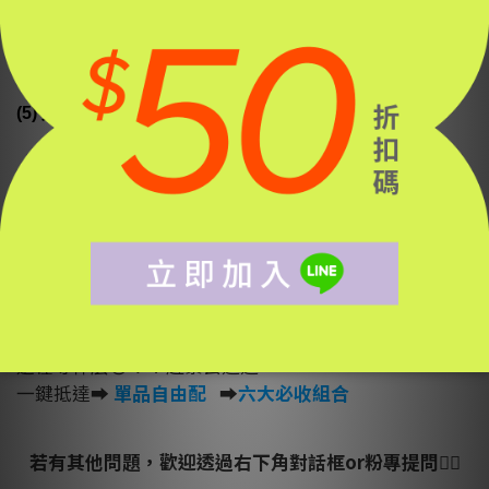
(4) 第一單滿$5800階層，湊$12800滿額贈！
(5) 第一單滿$8800階層，湊$12800滿額贈！
❗ 貼心提醒：
1. 合併前「務必」私訊確認，簡單保有最終解釋權
2. 若沒有主動私訊要求合併，即視放棄參與活動資格，恕無
法補贈
現金折不列入合併活動
3.
還在等什麼😎！？趕緊去逛逛～
一鍵抵達➡
單品自由配
➡
六大必收組合
若有其他問題，歡迎透過右下角對話框or粉專提問
🙋‍♀️