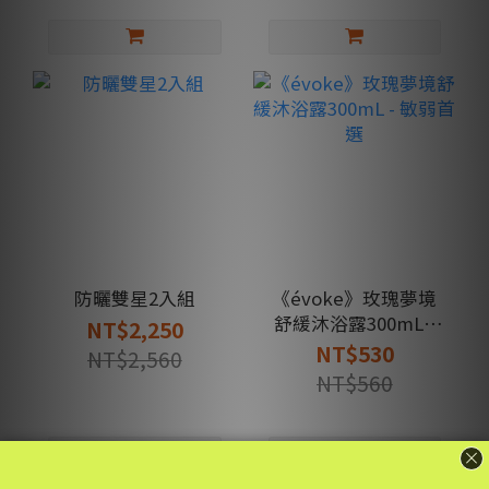
防曬雙星2入組
《évoke》玫瑰夢境
舒緩沐浴露300mL -
NT$2,250
敏弱首選
NT$530
NT$2,560
NT$560