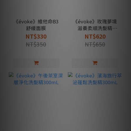
《évoke》維他命B3
《évoke》玫瑰夢境
舒緩面膜
滋養柔順洗髮精
300mL
NT$330
NT$620
NT$350
NT$650