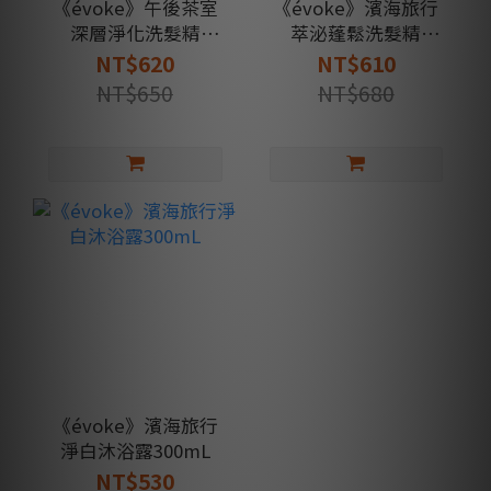
《évoke》午後茶室
《évoke》濱海旅行
深層淨化洗髮精
萃泌蓬鬆洗髮精
300mL
300mL
NT$620
NT$610
NT$650
NT$680
《évoke》濱海旅行
淨白沐浴露300mL
NT$530